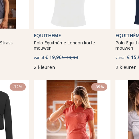
EQUITHÈME
EQUITHÈ
 Strass
Polo Equithème London korte
Polo Equit
mouwen
mouwen
€ 19,96
€ 49,90
€ 15,
vanaf
vanaf
2 kleuren
2 kleuren
-72%
-35%