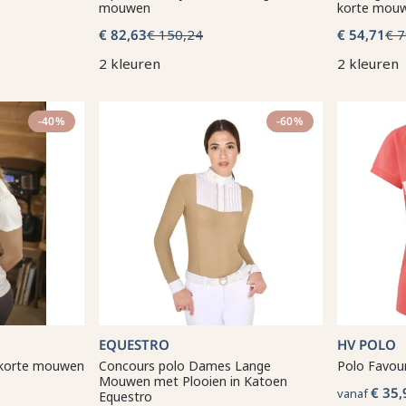
mouwen
korte mou
€ 82,63
€ 150,24
€ 54,71
€ 7
2 kleuren
2 kleuren
-40%
-60%
EQUESTRO
HV POLO
e korte mouwen
Concours polo Dames Lange
Polo Favou
Mouwen met Plooien in Katoen
€ 35,
vanaf
Equestro