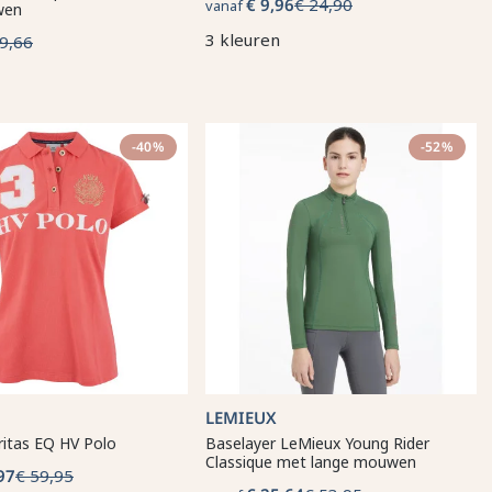
€ 9,96
€ 24,90
vanaf
wen
3 kleuren
9,66
-40%
-52%
LEMIEUX
ritas EQ HV Polo
Baselayer LeMieux Young Rider
Classique met lange mouwen
97
€ 59,95