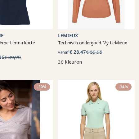
ME
LEMIEUX
hème Lerma korte
Technisch ondergoed My LeMieux
€ 28,47
€ 59,95
vanaf
96
€ 39,90
30 kleuren
-30%
-34%