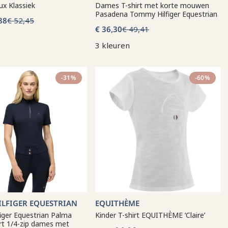
x Klassiek
Dames T-shirt met korte mouwen
Pasadena Tommy Hilfiger Equestrian
88
€ 52,45
€ 36,30
€ 49,41
3 kleuren
-31%
-60%
LFIGER EQUESTRIAN
EQUITHÈME
iger Equestrian Palma
Kinder T-shirt EQUITHÈME ‘Claire’
irt 1/4-zip dames met