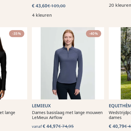
20 kleure
€ 43,60
€ 109,00
4 kleuren
-35%
-40%
LEMIEUX
EQUITHÈ
et lange
Dames basislaag met lange mouwen
Wedstrijdp
LeMieux Airflow
dames
€ 44,97
€ 74,95
€ 40,79
€ 4
vanaf