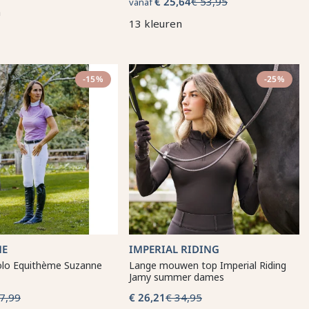
€ 25,64
€ 53,95
vanaf
n
13 kleuren
-15%
-25%
ME
IMPERIAL RIDING
olo Equithème Suzanne
Lange mouwen top Imperial Riding
Jamy summer dames
7,99
€ 26,21
€ 34,95