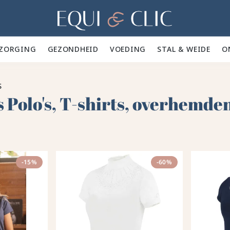
Home
ZORGING 🪮
GEZONDHEID ✨
VOEDING 🥕
STAL & WEIDE 🍃
O
S
 Polo's, T-shirts, overhemde
-15%
-60%