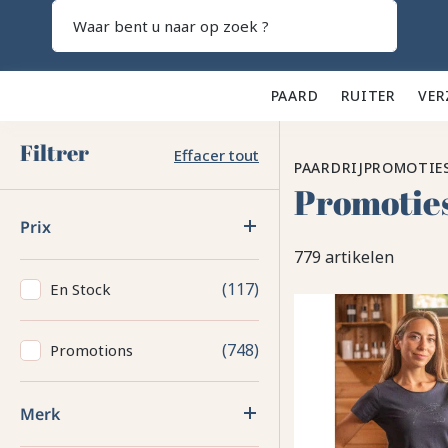
Zoeken
PAARD 🐎
RUITER 👕
VER
Filtrer
Effacer tout
PAARDRIJPROMOTIE
Promoties
Prix
779 artikelen
117
En Stock
748
Promotions
Merk