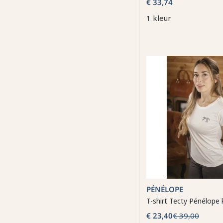
€ 33,74
1 kleur
PÉNÉLOPE
T-shirt Tecty Pénélop
€ 23,40
€ 39,00