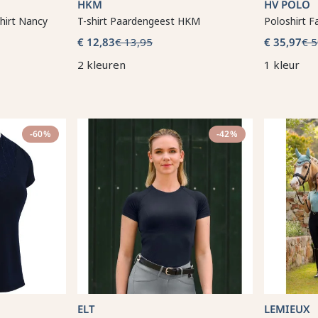
HKM
HV POLO
shirt Nancy
T-shirt Paardengeest HKM
Poloshirt F
€ 12,83
€ 13,95
€ 35,97
€ 5
2 kleuren
1 kleur
-60%
-42%
ELT
LEMIEUX