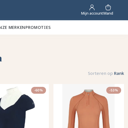
Mand
Mijn account
NZE MERKEN
PROMOTIES
n
Sorteren op
Rank
-60%
-53%