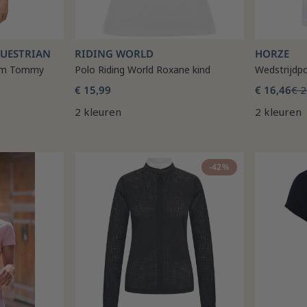
QUESTRIAN
RIDING WORLD
HORZE
eim Tommy
Polo Riding World Roxane kind
Wedstrijdpo
€ 15,99
€ 16,46
€ 2
2 kleuren
2 kleuren
-42%