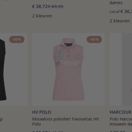
dames
€ 38,72
€ 69,95
€ 36,
vanaf
2 kleuren
2 kleuren
-40%
-40%
HV POLO
HARCOUR
op
Mouwloos poloshirt Favouritas HV
Polo Harco
Polo
mouwen dam