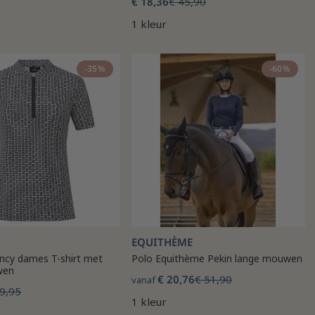
€ 18,36
€ 45,90
1 kleur
-35%
-60%
EQUITHÈME
ncy dames T-shirt met
Polo Equithème Pekin lange mouwen
wen
€ 20,76
€ 51,90
vanaf
9,95
1 kleur