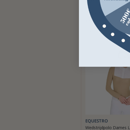
GEM EQUITATION
Wedstrijdpolo GEM Arc
met lange mouwen
€ 99,00
1 kleur
EQUESTRO
Wedstrijdpolo Dames