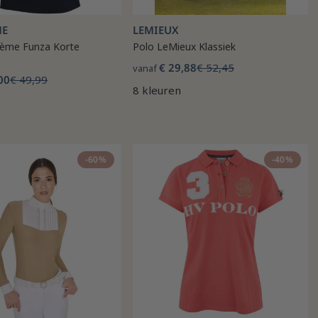
ME
LEMIEUX
hème Funza Korte
Polo LeMieux Klassiek
€ 29,88
€ 52,45
vanaf
00
€ 49,99
8 kleuren
-60%
-40%