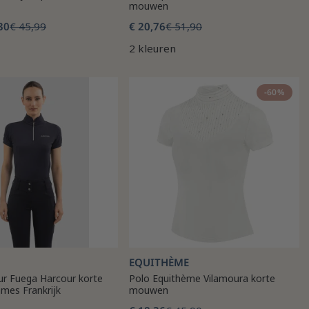
mouwen
30
€ 45,99
€ 20,76
€ 51,90
2 kleuren
-60%
EQUITHÈME
ur Fuega Harcour korte
Polo Equithème Vilamoura korte
es Frankrijk
mouwen