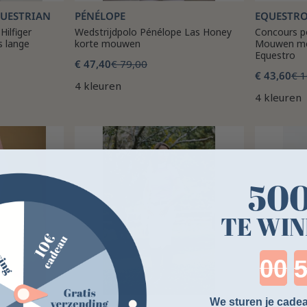
QUESTRIAN
PÉNÉLOPE
EQUESTR
ilfiger
Wedstrijdpolo Pénélope Las Honey
Concours p
s lange
korte mouwen
Mouwen met
Equestro
€ 47,40
€ 79,00
€ 43,60
€ 
4 kleuren
4 kleuren
50
TE WIN
Cou
We sturen je cadea