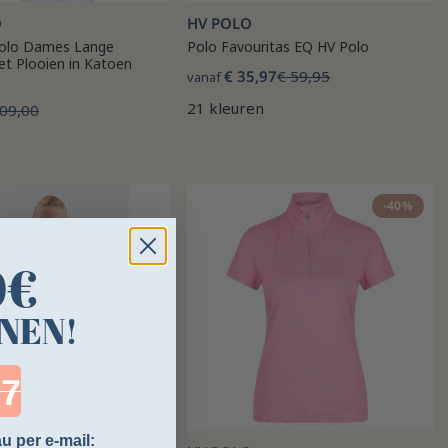
O
HV POLO
olo Dames Lange
Polo Favouritas EQ HV Polo
 Plooien in Katoen
€ 35,97
€ 59,95
vanaf
21 kleuren
109,00
-40%
0€
NEN!
ntdown ends in:
u per e-mail: