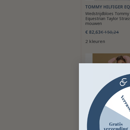
TOMMY HILFIGER E
Wedstrijdbloes Tommy H
Equestrian Taylor Stras
mouwen
€ 82,63
€ 150,24
2 kleuren