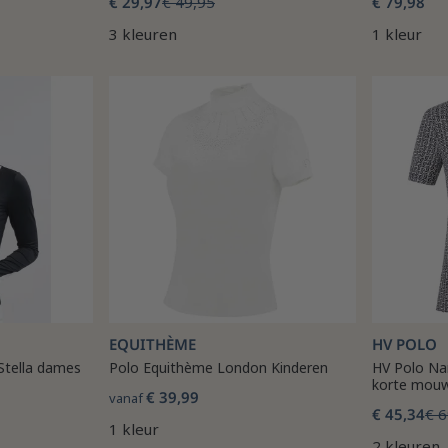
€ 29,97
€ 49,95
€ 79,98
3 kleuren
1 kleur
EQUITHÈME
HV POLO
Stella dames
Polo Equithème London Kinderen
HV Polo Na
korte mou
€ 39,99
vanaf
€ 45,34
€ 6
1 kleur
2 kleuren