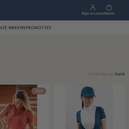
Mand
Mijn account
NZE MERKEN
PROMOTIES
Sorteren op
Rank
-35%