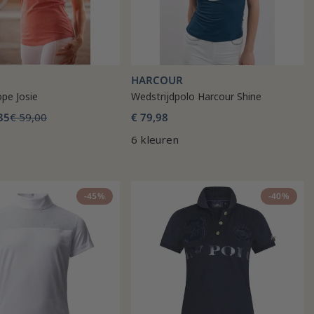
HARCOUR
pe Josie
Wedstrijdpolo Harcour Shine
35
€ 59,00
€ 79,98
6 kleuren
-45%
-40%