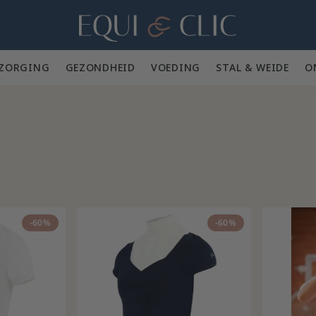
Home
ZORGING 🪮
GEZONDHEID ✨
VOEDING 🥕
STAL & WEIDE 🍃
O
-60%
-60%