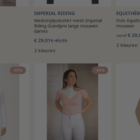
IMPERIAL RIDING
EQUITHÈ
Wedstrijdpoloshirt mesh Imperial
Polo Equit
Riding Grandprix lange mouwen
mouwen
dames
€ 20,
vanaf
€ 29,01
€ 49,95
2 kleuren
2 kleuren
-45%
-40%