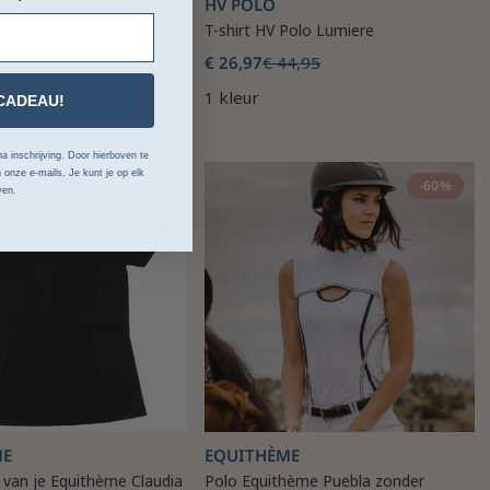
HV POLO
olo Harcour Paris dames
T-shirt HV Polo Lumiere
€ 26,97
€ 44,95
1 kleur
CADEAU!
a inschrijving. Door hierboven te
 onze e-mails. Je kunt je op elk
-21%
-60%
ven.
ME
EQUITHÈME
 van je Equithème Claudia
Polo Equithème Puebla zonder