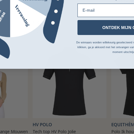
EQUITHÈME
HARCOUR
E-mail
hie dames
Wedstrijdpolo Equithème Suzanne
Wedstrijdp
dames
€ 79,98
€ 43,19
3 kleuren
ONTDEK MIJN 
5 kleuren
De winnaars worden willekeurig geselecteerd n
klikken, ga je akkoord met het ontvangen van
-50%
-45%
moment uitschrij
HV POLO
EQUITHÈ
 Lange Mouwen
Tech top HV Polo Jolie
Polo Ik hou