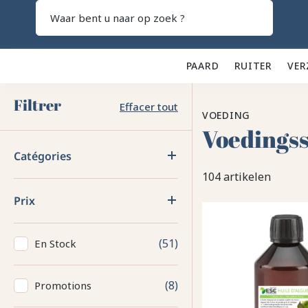
Zoeken
PAARD 🐎
RUITER 👕
VER
Filtrer
Effacer tout
VOEDING
Voedings
Catégories
104 artikelen
Prix
51
En Stock
8
Promotions