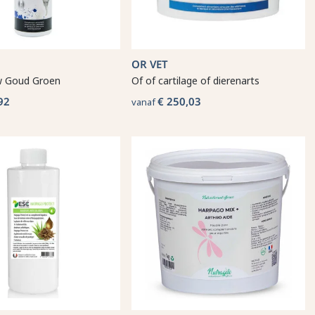
OR VET
w Goud Groen
Of of cartilage of dierenarts
92
€ 250,03
vanaf