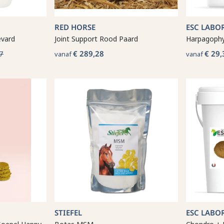
RED HORSE
ESC LABO
evard
Joint Support Rood Paard
Harpagoph
7
€ 289,28
€ 29,
vanaf
vanaf
STIEFEL
ESC LABO