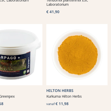
ESC Laboratorium
Tendomix plantenmix ESC
Laboratorium
€ 41,90
HILTON HERBS
Greenpex
Kurkuma Hilton Herbs
68
€ 11,98
vanaf