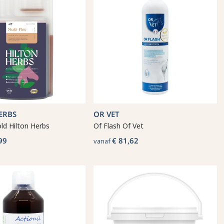
ERBS
OR VET
old Hilton Herbs
Of Flash Of Vet
99
€ 81,62
vanaf