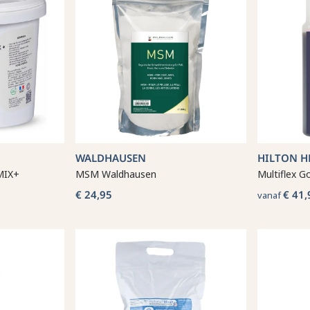
WALDHAUSEN
HILTON H
MIX+
MSM Waldhausen
Multiflex G
€ 24,95
€ 41,
vanaf