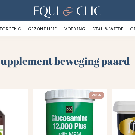
Home
ZORGING 🪮
GEZONDHEID ✨
VOEDING 🥕
STAL & WEIDE 🍃
O
supplement beweging paard
-10%