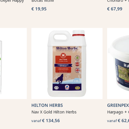
Soepel Happy
Botas MSM
Chondro + 
€ 19,95
€ 67,99
HILTON HERBS
GREENPEX
Nav X Gold Hilton Herbs
Harpago + 
€ 134,56
€ 62,
vanaf
vanaf