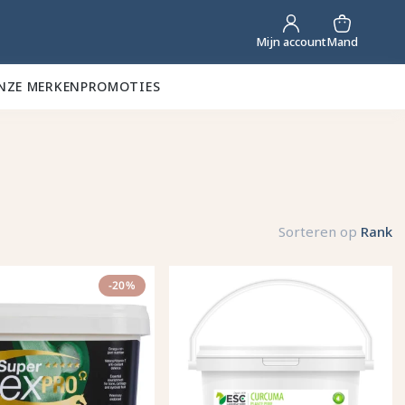
Mand
Mijn account
NZE MERKEN
PROMOTIES
Sorteren op
Rank
-20%