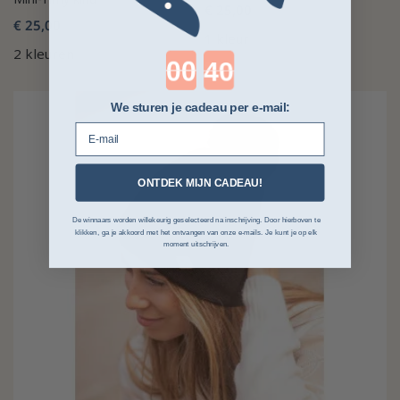
€ 25,00
€ 25,00
1 kleur
2 kleuren
Countdown ends in:
We sturen je cadeau per e-mail:
E-mail
ONTDEK MIJN CADEAU!
De winnaars worden willekeurig geselecteerd na inschrijving. Door hierboven te
klikken, ga je akkoord met het ontvangen van onze e-mails. Je kunt je op elk
moment uitschrijven.