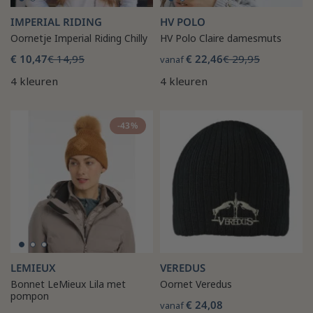
IMPERIAL RIDING
HV POLO
Oornetje Imperial Riding Chilly
HV Polo Claire damesmuts
€ 10,47
€ 14,95
€ 22,46
€ 29,95
vanaf
4 kleuren
4 kleuren
-43%
LEMIEUX
VEREDUS
Bonnet LeMieux Lila met
Oornet Veredus
pompon
€ 24,08
vanaf