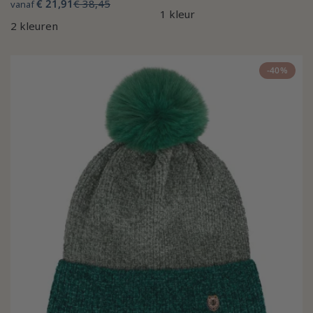
€ 21,91
€ 38,45
vanaf
1 kleur
2 kleuren
-40%