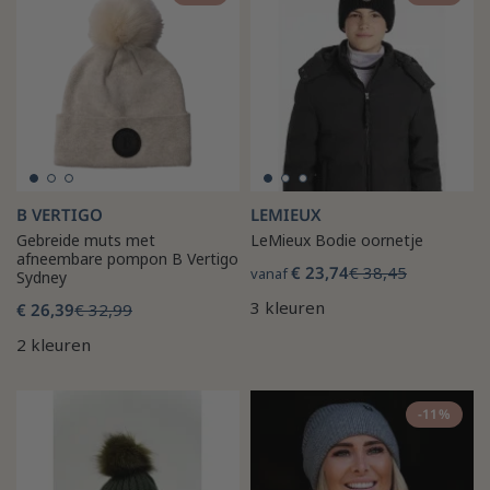
B VERTIGO
LEMIEUX
Gebreide muts met
LeMieux Bodie oornetje
afneembare pompon B Vertigo
€ 23,74
€ 38,45
vanaf
Sydney
3 kleuren
€ 26,39
€ 32,99
2 kleuren
-11%