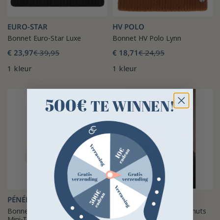
EURO-STAR
HV POLO
Bonnet Euro-Star Luxe
Bonnet HV Polo Lynn
€ 23,97
€ 39,95
€ 18,71
€ 24,95
1 kleur
1 kleur
500€
TE WINNEN!
PÉNÉLOPE
PÉNÉLOPE
Bonnet Eden by Pénélope
Pénélope Solena damesmuts
Mini-Timy kind