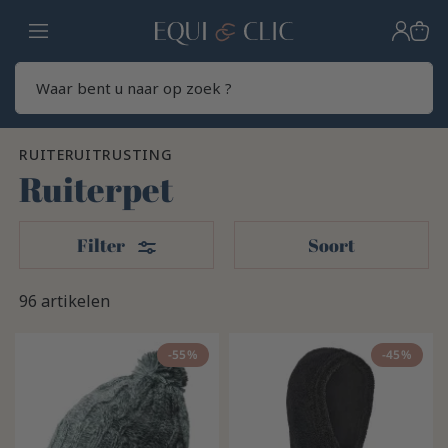
Home
Zoek
RUITERUITRUSTING
Ruiterpet
Filters
Filter
Soort
96 artikelen
-55%
-45%