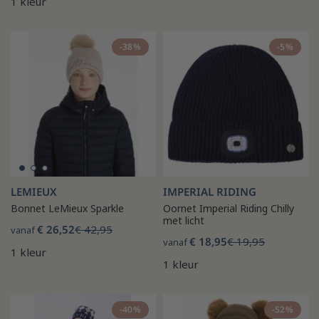
1 kleur
-38%
-5%
LEMIEUX
IMPERIAL RIDING
Bonnet LeMieux Sparkle
Oornet Imperial Riding Chilly
met licht
€ 26,52
€ 42,95
vanaf
€ 18,95
€ 19,95
vanaf
1 kleur
1 kleur
-40%
-52%