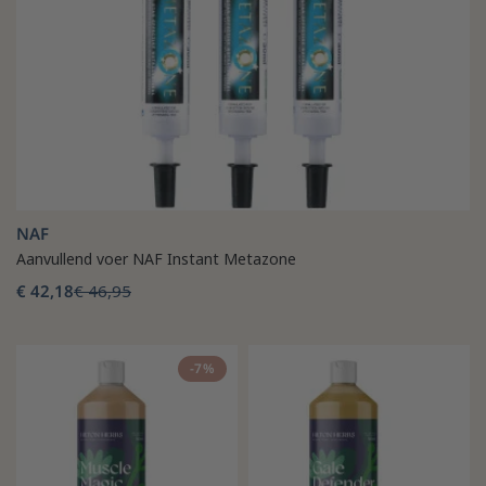
NAF
Aanvullend voer NAF Instant Metazone
€ 42,18
€ 46,95
-7%