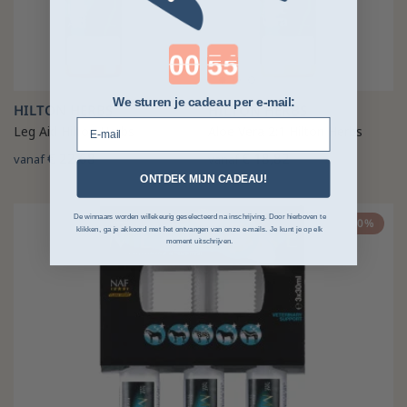
Countdown ends in:
We sturen je cadeau per e-mail:
HILTON HERBS
HILTON HERBS
E-mail
Leg Aid Hilton Herbs
Aloe Vera 2:1 Hilton Herbs
€ 22,68
€ 18,82
vanaf
vanaf
ONTDEK MIJN CADEAU!
De winnaars worden willekeurig geselecteerd na inschrijving. Door hierboven te
-10%
klikken, ga je akkoord met het ontvangen van onze e-mails. Je kunt je op elk
moment uitschrijven.