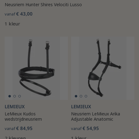
Neusriem Hunter Shires Velociti Lusso
€ 43,00
vanaf
1 kleur
LEMIEUX
LEMIEUX
LeMieux Kudos
Neusriem LeMieux Arika
wedstrijdneusriem
Adjustable Anatomic
€ 84,95
€ 54,95
vanaf
vanaf
2 kleuren
1 kleur