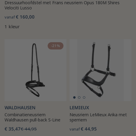
Dressuurhoofdstel met Frans neusriem Opus 180M Shires
Velociti Lusso
€ 160,00
vanaf
1 kleur
-21%
WALDHAUSEN
LEMIEUX
Combinatieneusriem
Neusriem LeMieux Arika met
Waldhausen pull-back S-Line
sperriem
€ 35,47
€ 44,95
€ 44,95
vanaf