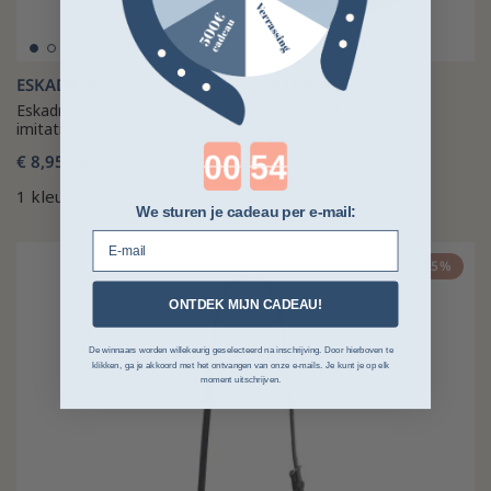
ESKADRON
COLLEGIATE
Eskadron hoes van
Neusriem IV Collegiate
imitatiebont
€ 10,32
€ 11,99
Countdown ends in:
€ 8,95
€ 9,95
2 kleuren
1 kleur
We sturen je cadeau per e-mail:
E-mail
-25%
ONTDEK MIJN CADEAU!
De winnaars worden willekeurig geselecteerd na inschrijving. Door hierboven te
klikken, ga je akkoord met het ontvangen van onze e-mails. Je kunt je op elk
moment uitschrijven.