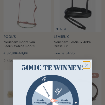
POOL'S
LEMIEUX
Neusriem Pool's van
Neusriem LeMieux Arika
Leer/Rawhide Pool's
Dressuur
€ 37,80
€ 63,00
€ 54,95
vanaf
2 kleuren
2 kleuren
500€
TE WINNEN!
-10%
-14%