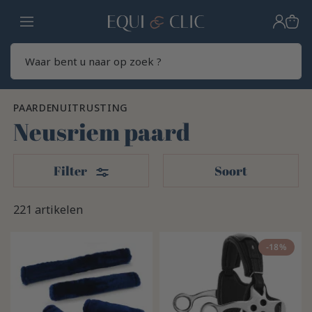
Home
Zoek
PAARDENUITRUSTING
Neusriem paard
Filters
Filter
Soort
221 artikelen
-18%