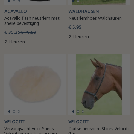
ACAVALLO
WALDHAUSEN
Acavallo flash neusriem met
Neusriemhoes Waldhausen
snelle bevestiging
€ 5,95
€ 35,25
€ 70,50
2 kleuren
2 kleuren
VELOCITI
VELOCITI
Vervangvacht voor Shires
Duitse neusriem Shires Velociti
Velociti gekruiste neusriem
Gara