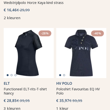
Wedstrijdpolo Horze Kaya kind strass
€ 16,46
€ 29,99
2 kleuren
-28%
-40%
ELT
HV POLO
Functioneel ELT-rits-T-shirt
Poloshirt Favouritas EQ HV
Nancy
Polo
€ 28,85
€ 39,95
€ 35,97
€ 59,95
3 kleuren
1 kleur