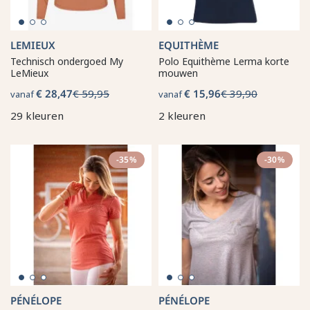
LEMIEUX
EQUITHÈME
Technisch ondergoed My
Polo Equithème Lerma korte
LeMieux
mouwen
€ 28,47
€ 59,95
€ 15,96
€ 39,90
vanaf
vanaf
29 kleuren
2 kleuren
-35%
-30%
PÉNÉLOPE
PÉNÉLOPE