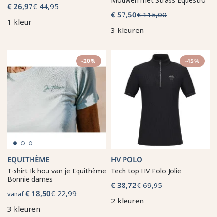
Mouwen met Strass Equestro
€ 26,97
€ 44,95
€ 57,50
€ 115,00
1 kleur
3 kleuren
-20%
-45%
EQUITHÈME
HV POLO
T-shirt Ik hou van je Equithème
Tech top HV Polo Jolie
Bonnie dames
€ 38,72
€ 69,95
€ 18,50
€ 22,99
vanaf
2 kleuren
3 kleuren