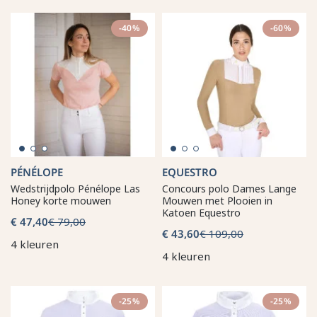
-40%
-60%
PÉNÉLOPE
EQUESTRO
Wedstrijdpolo Pénélope Las
Concours polo Dames Lange
Honey korte mouwen
Mouwen met Plooien in
Katoen Equestro
€ 47,40
€ 79,00
€ 43,60
€ 109,00
4 kleuren
4 kleuren
-25%
-25%