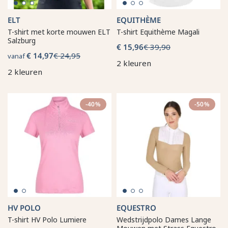
ELT
EQUITHÈME
T-shirt met korte mouwen ELT
T-shirt Equithème Magali
Salzburg
€ 15,96
€ 39,90
€ 14,97
€ 24,95
vanaf
2 kleuren
2 kleuren
-40%
-50%
HV POLO
EQUESTRO
T-shirt HV Polo Lumiere
Wedstrijdpolo Dames Lange