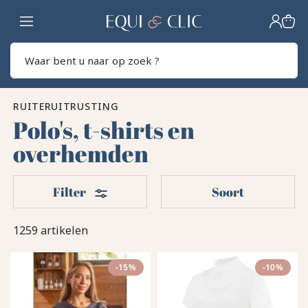
Home
Zoek
RUITERUITRUSTING
Polo's, t-shirts en
overhemden
Filters
Filter
Soort
1259 artikelen
-15%
-10%