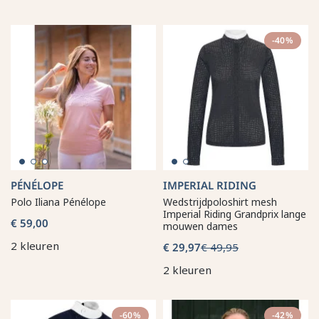
-40%
PÉNÉLOPE
IMPERIAL RIDING
Polo Iliana Pénélope
Wedstrijdpoloshirt mesh
Imperial Riding Grandprix lange
€ 59,00
mouwen dames
2 kleuren
€ 29,97
€ 49,95
2 kleuren
-60%
-42%