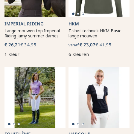
IMPERIAL RIDING
HKM
Lange mouwen top Imperial
T-shirt techniek HKM Basic
Riding Jamy summer dames
lange mouwen
€ 26,21
€ 34,95
€ 23,07
€ 41,95
vanaf
1 kleur
6 kleuren
EQUITHÈME
HARCOUR