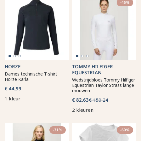
-45%
HORZE
TOMMY HILFIGER
EQUESTRIAN
Dames technische T-shirt
Horze Karla
Wedstrijdbloes Tommy Hilfiger
Equestrian Taylor Strass lange
€ 44,99
mouwen
1 kleur
€ 82,63
€ 150,24
2 kleuren
-31%
-60%