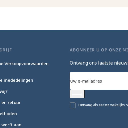
DRIJF
ABONNEER U OP ONZE N
Ontvang ons laatste nieuw
e Verkoopvoorwaarden
c
che mededelingen
wij?
Abonneer
 en retour
Ontvang als eerste wekelijks 
ethoden
c werft aan