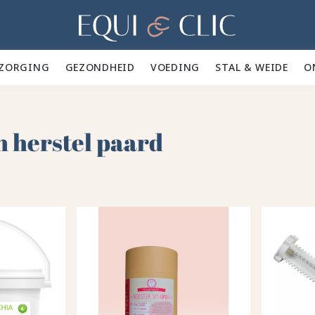
Home
ZORGING 🪮
GEZONDHEID ✨
VOEDING 🥕
STAL & WEIDE 🍃
O
 herstel paard