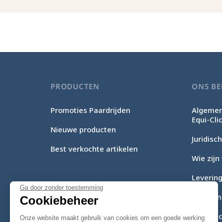
PRODUCTEN
ONS BE
Promoties Paardrijden
Algemen
Equi-Cli
Nieuwe producten
Juridis
Best verkochte artikelen
Wie zijn 
Levering
Ga door zonder toestemming
Betaalm
Cookiebeheer
Equi-Cli
Onze website maakt gebruik van cookies om een goede werking