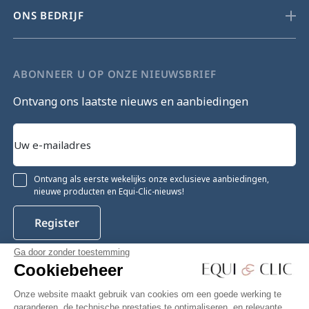
ONS BEDRIJF
ABONNEER U OP ONZE NIEUWSBRIEF
Ontvang ons laatste nieuws en aanbiedingen
Ontvang als eerste wekelijks onze exclusieve aanbiedingen,
nieuwe producten en Equi-Clic-nieuws!
Register
Ga door zonder toestemming
Cookiebeheer
Instagram
Facebook
Pinterest
YouTube
Twitter
Onze website maakt gebruik van cookies om een goede werking te
garanderen, de technische prestaties te optimaliseren, en relevante