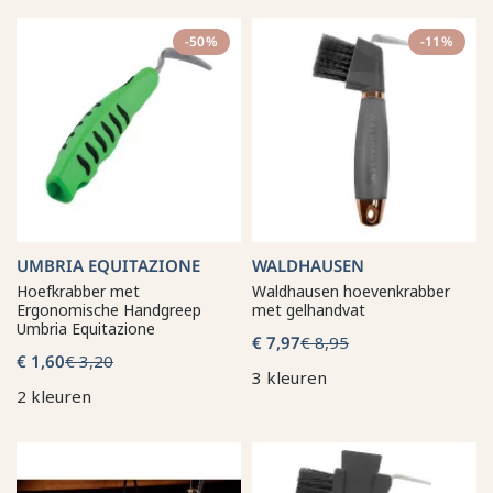
-50%
-11%
UMBRIA EQUITAZIONE
WALDHAUSEN
Hoefkrabber met
Waldhausen hoevenkrabber
Ergonomische Handgreep
met gelhandvat
Umbria Equitazione
€ 7,97
€ 8,95
€ 1,60
€ 3,20
3 kleuren
2 kleuren