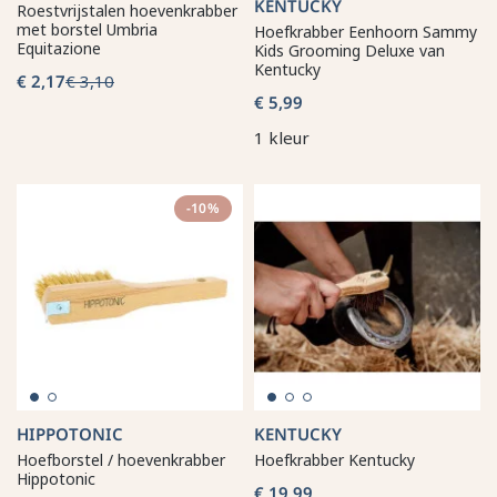
KENTUCKY
Roestvrijstalen hoevenkrabber
met borstel Umbria
Hoefkrabber Eenhoorn Sammy
Equitazione
Kids Grooming Deluxe van
Kentucky
€ 2,17
€ 3,10
€ 5,99
1 kleur
-10%
HIPPOTONIC
KENTUCKY
Hoefborstel / hoevenkrabber
Hoefkrabber Kentucky
Hippotonic
€ 19,99