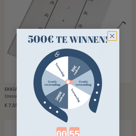
500€
TE WINNEN!
EKKIA
Dressuurtesttabel
€ 7,55
€ 8,39
-10%
Countdown ends in: