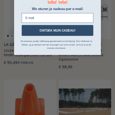
We sturen je cadeau per e-mail:
E-mail
ONTDEK MIJN CADEAU!
De winnaars worden willekeurig geselecteerd na inschrijving. Door hierboven te
LA GÉE
UMBRIA EQUITAZIONE
klikken, ga je akkoord met het ontvangen van onze e-mails. Je kunt je op elk
moment uitschrijven.
Stickerset voor kegels voor
IJzeren rijletters set van 8
hindernissenparcours La Gée
letters ABCEFHKM Umbria
Equitazione
€ 95,49
€ 106,10
€ 98,90