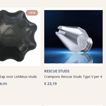
-16%
RESCUE STUDS
stap voor LeMieux-studs
Crampons Rescue Studs Type V per 4
8,95
€ 23,19