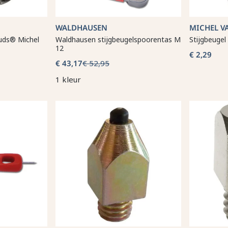
WALDHAUSEN
MICHEL V
uds® Michel
Waldhausen stijgbeugelspoorentas M
Stijgbeugel
12
€ 2,29
€ 43,17
€ 52,95
1 kleur