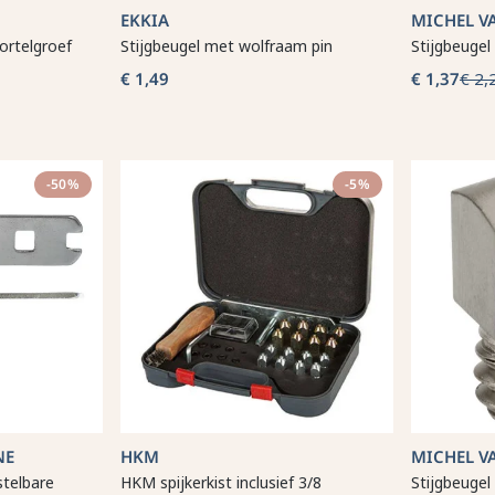
EKKIA
MICHEL V
ortelgroef
Stijgbeugel met wolfraam pin
Stijgbeugel
€ 1,49
€ 1,37
€ 2,
-50%
-5%
NE
HKM
MICHEL V
stelbare
HKM spijkerkist inclusief 3/8
Stijgbeuge