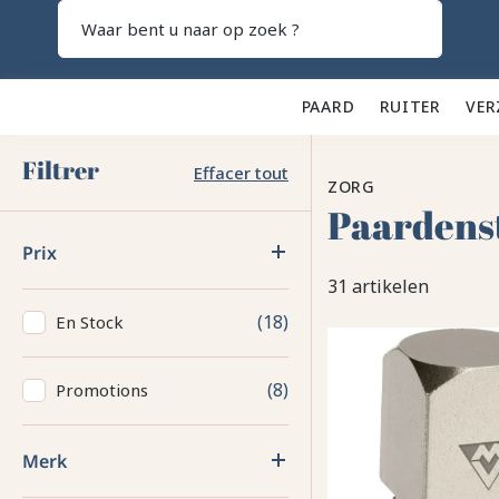
Zoeken
PAARD 🐎
RUITER 👕
VER
Filtrer
Effacer tout
ZORG
Paardenst
Prix
31 artikelen
18
En Stock
8
Promotions
Merk