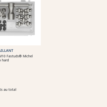
AILLANT
 M10 Fastuds® Michel
o hard
s au total