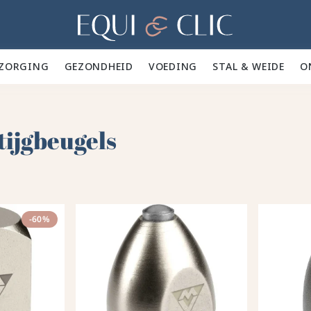
Home
ZORGING 🪮
GEZONDHEID ✨
VOEDING 🥕
STAL & WEIDE 🍃
O
ijgbeugels
-60%