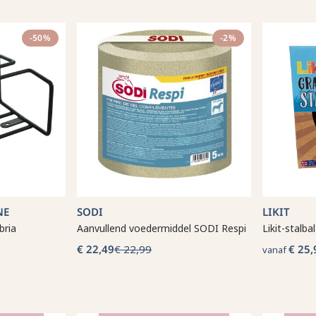
-50%
-2%
NE
SODI
LIKIT
bria
Aanvullend voedermiddel SODI Respi
Likit-stalbal
€ 22,49
€ 22,99
€ 25,
vanaf