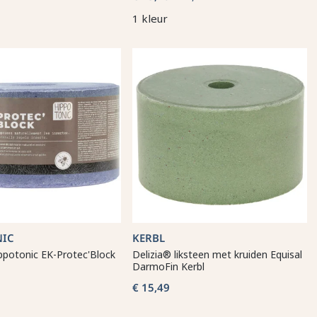
1 kleur
NIC
KERBL
ppotonic EK-Protec'Block
Delizia® liksteen met kruiden Equisal
DarmoFin Kerbl
€ 15,49