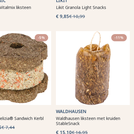
NIC
LIKIT
Vitalmix liksteen
Likit Granola Light Snacks
€ 9,85
€ 10,99
-5%
-11%
WALDHAUSEN
elizia® Sandwich Kerbl
Waldhausen liksteen met kruiden
StableSnack
5
€ 7,44
€ 15,10
€ 16,95