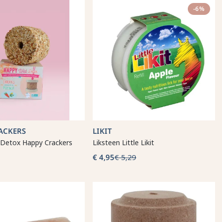
-6%
ACKERS
LIKIT
 Detox Happy Crackers
Liksteen Little Likit
€ 4,95
€ 5,29