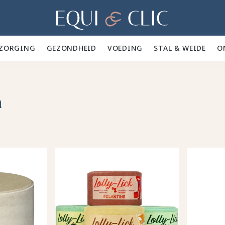
Home
ZORGING 🪮
GEZONDHEID ✨
VOEDING 🥕
STAL & WEIDE 🍃
O
n