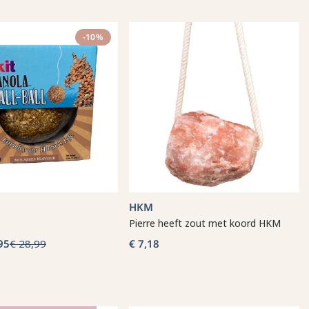
-10%
HKM
Pierre heeft zout met koord HKM
95
€ 28,99
€ 7,18