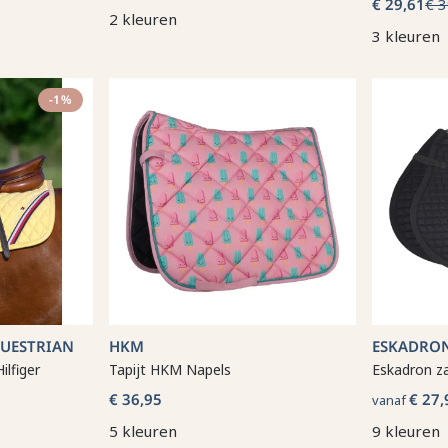
€ 29,61
€ 3
2 kleuren
3 kleuren
-1%
QUESTRIAN
HKM
ESKADRO
lfiger
Tapijt HKM Napels
Eskadron z
€ 36,95
€ 27,
vanaf
5 kleuren
9 kleuren