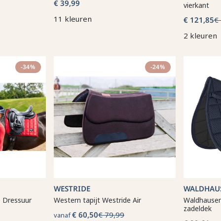
€ 39,99
vierkant
11 kleuren
€ 121,85
€
2 kleuren
-34%
-24%
WESTRIDE
WALDHAU
e Dressuur
Western tapijt Westride Air
Waldhausen
zadeldek
€ 60,50
€ 79,99
vanaf