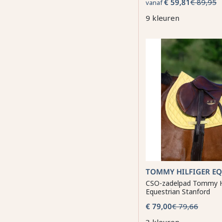
€ 59,81
€ 89,95
vanaf
9 kleuren
TOMMY HILFIGER E
CSO-zadelpad Tommy Hi
Equestrian Stanford
€ 79,00
€ 79,66