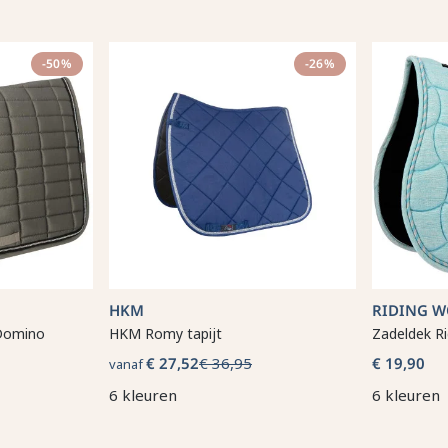
-50%
-26%
HKM
RIDING 
Domino
HKM Romy tapijt
Zadeldek Ri
€ 27,52
€ 36,95
€ 19,90
vanaf
6 kleuren
6 kleuren