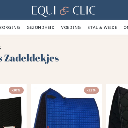
Home
ZORGING 🪮
GEZONDHEID ✨
VOEDING 🥕
STAL & WEIDE 🍃
O
S
s Zadeldekjes
-30%
-33%