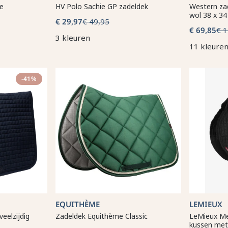
e
HV Polo Sachie GP zadeldek
Western zad
wol 38 x 3
€ 29,97
€ 49,95
€ 69,85
€ 
3 kleuren
11 kleure
-41%
EQUITHÈME
LEMIEUX
eelzijdig
Zadeldek Equithème Classic
LeMieux Me
kussen met