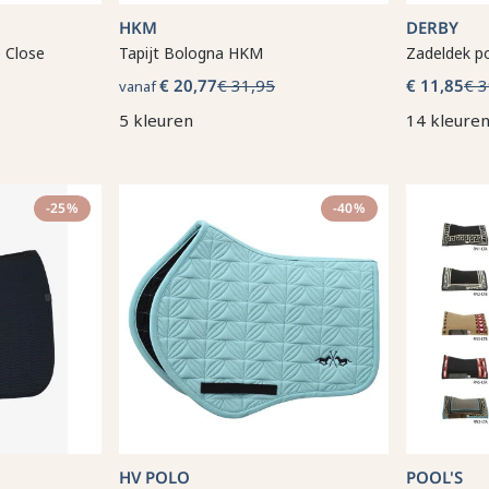
HKM
DERBY
 Close
Tapijt Bologna HKM
Zadeldek p
€ 20,77
€ 31,95
€ 11,85
€ 3
vanaf
5 kleuren
14 kleure
-25%
-40%
HV POLO
POOL'S