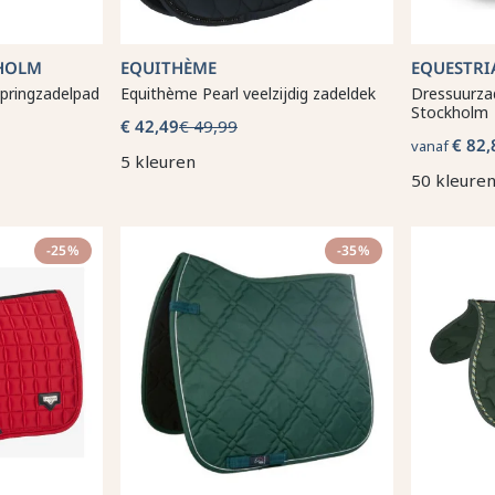
HOLM
EQUITHÈME
EQUESTR
pringzadelpad
Equithème Pearl veelzijdig zadeldek
Dressuurza
Stockholm
€ 42,49
€ 49,99
€ 82,
vanaf
5 kleuren
50 kleure
-25%
-35%