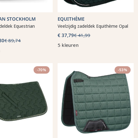
IAN STOCKHOLM
EQUITHÈME
deldek Equestrian
Veelzijdig zadeldek Equithème Opal
€ 37,79
€ 41,99
80
€ 89,74
5 kleuren
n
-70%
-53%