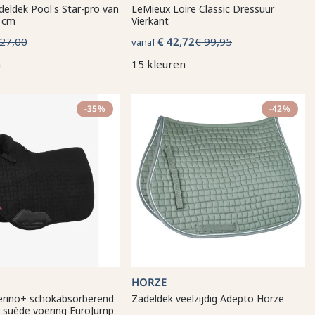
eldek Pool's Star-pro van
LeMieux Loire Classic Dressuur
4 cm
Vierkant
127,00
€ 42,72
€ 99,95
vanaf
n
15 kleuren
-35%
-42%
HORZE
rino+ schokabsorberend
Zadeldek veelzijdig Adepto Horze
 suède voering EuroJump