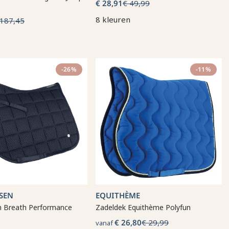
€ 28,91
€ 49,99
8 kleuren
 187,45
-26%
-11%
SEN
EQUITHÈME
 Breath Performance
Zadeldek Equithème Polyfun
€ 26,80
€ 29,99
vanaf