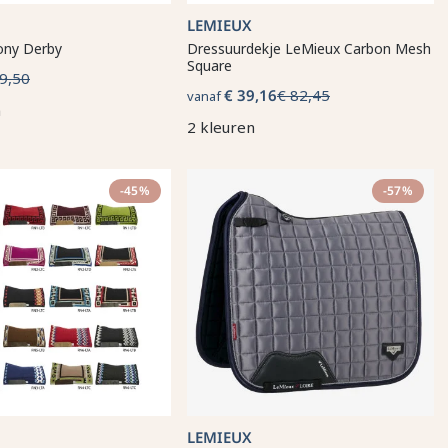
LEMIEUX
ony Derby
Dressuurdekje LeMieux Carbon Mesh
Square
9,50
€ 39,16
€ 82,45
vanaf
n
2 kleuren
-45%
-57%
LEMIEUX