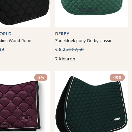
WORLD
DERBY
iding World Rope
Zadeldoek pony Derby classic
99
€ 8,25
€ 27,50
7 kleuren
-8%
-10%