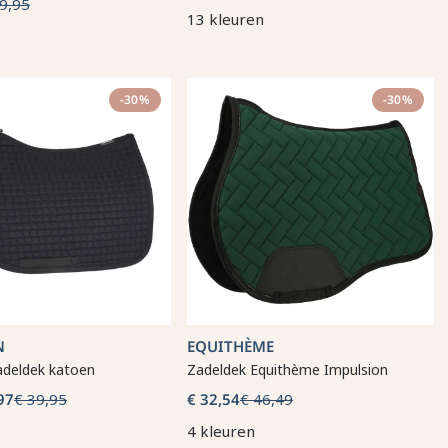
9,95
13 kleuren
-30%
-30%
N
EQUITHÈME
adeldek katoen
Zadeldek Equithème Impulsion
97
€ 39,95
€ 32,54
€ 46,49
4 kleuren