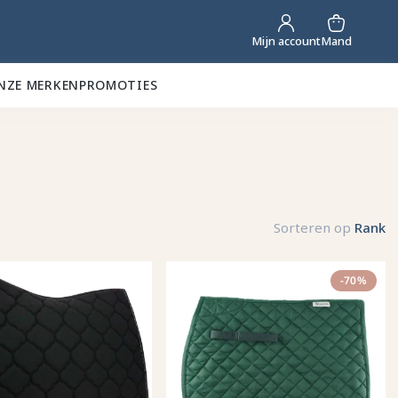
Mand
Mijn account
NZE MERKEN
PROMOTIES
Sorteren op
Rank
-70%