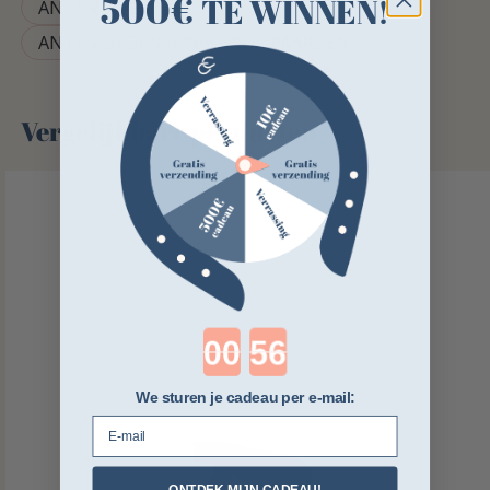
500€
TE WINNEN!
ANTI-VLIEG PAARD
ANTI-VLIEGENSPRAY VOOR PAARDEN
Vergelijkbare producten
Countdown ends in:
We sturen je cadeau per e-mail:
E-mail
ONTDEK MIJN CADEAU!