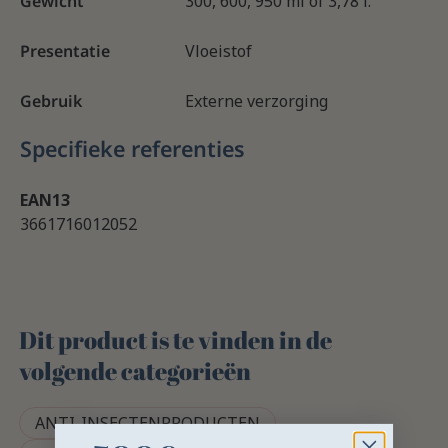
Gewicht
300, 600, 950 ml of 3,78 l.
Presentatie
Vloeistof
Gebruik
Externe verzorging
Specifieke referenties
EAN13
3661716012052
Dit product is te vinden in de
volgende categorieën
ANTI-INSECTENPRODUCTEN