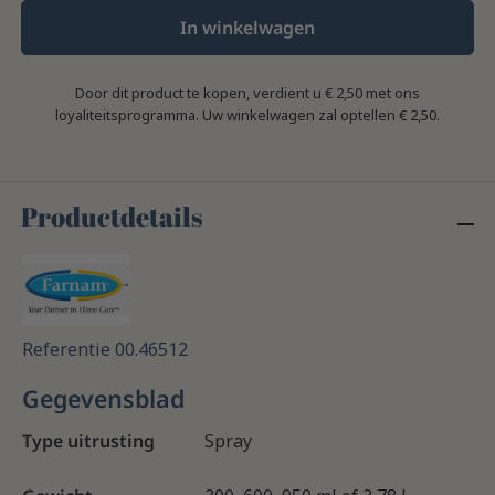
In winkelwagen
Door dit product te kopen, verdient u
€ 2,50
met ons
loyaliteitsprogramma. Uw winkelwagen zal optellen
€ 2,50
.
Productdetails
Referentie
00.46512
Gegevensblad
Type uitrusting
Spray