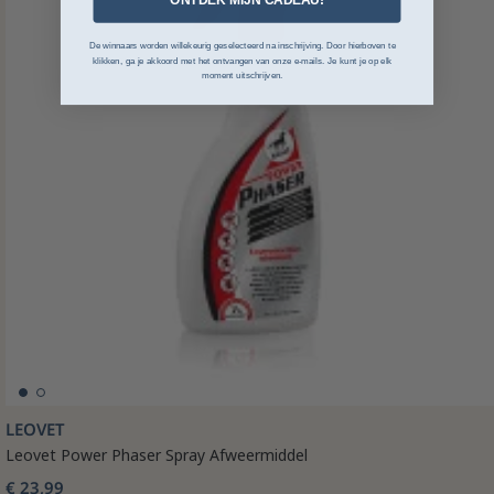
De winnaars worden willekeurig geselecteerd na inschrijving. Door hierboven te
klikken, ga je akkoord met het ontvangen van onze e-mails. Je kunt je op elk
moment uitschrijven.
LEOVET
Leovet Power Phaser Spray Afweermiddel
€ 23,99