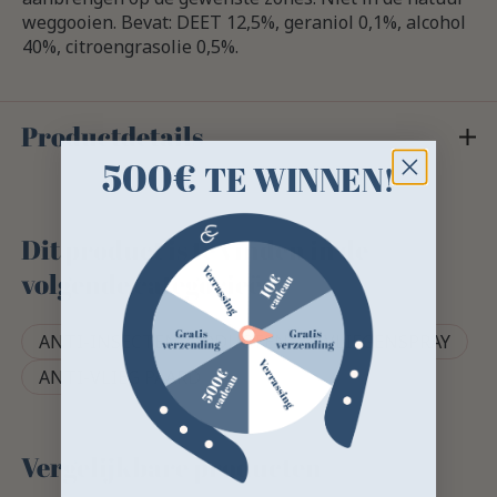
weggooien. Bevat: DEET 12,5%, geraniol 0,1%, alcohol
40%, citroengrasolie 0,5%.
Productdetails
500€
TE WINNEN!
Dit product is te vinden in de
volgende categorieën
ANTI-INSECTENPRODUCTEN
VLIEGENSPRAY
ANTI-VLIEG PAARD
Vergelijkbare producten