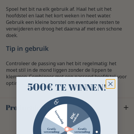
Spoel het bit na elk gebruik af. Haal het uit het
hoofdstel en laat het kort weken in heet water.
Gebruik een kleine borstel om eventuele resten te
verwijderen en droog het daarna af met een schone
doek.
Tip in gebruik
Controleer de passing van het bit regelmatig: het
moet stil in de mond liggen zonder de lippen te
klemmen. Combineer met een passend hoofdstel voor
500€
optimaal comfort en een rustige aanleuning.
TE WINNEN!
Productdetails