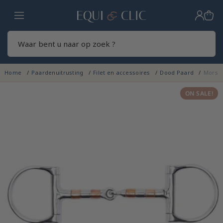
Home
Zoek
Home
Paardenuitrusting
Filet en accessoires
Dood Paard
Mors V
ON SALE!