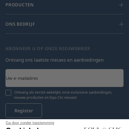
PRODUCTEN
ONS BEDRIJF
ABONNEER U OP ONZE NIEUWSBRIEF
Ontvang ons laatste nieuws en aanbiedingen
Ontvang als eerste wekelijks onze exclusieve aanbiedingen,
nieuwe producten en Equi-Clic-nieuws!
Register
Ga door zonder toestemming