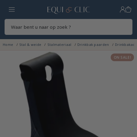
Home
Zoek
Home
Stal & weide
Stalmateriaal
Drinkbak paarden
Drinkbakacc
ON SALE!