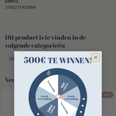
EAN13
3700231903084
Dit product is te vinden in de
volgende categorieën
500€
TE WINNEN!
DRINKBAKACCESSOIRES
Vergelijkbare producten
-30%