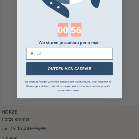
Countdown ends in:
We sturen je cadeau per e-mail:
E-mail
ONTDEK MIJN CADEAU!
De winnaars worden willekeurig geselecteerd na inschrijving. Door hierboven te
klikken, ga je akkoord met het ontvangen van onze e-mails. Je kunt je op elk
moment uitschrijven.
HORZE
Horze emmer
€ 13,29
€ 18,99
vanaf
1 kleur