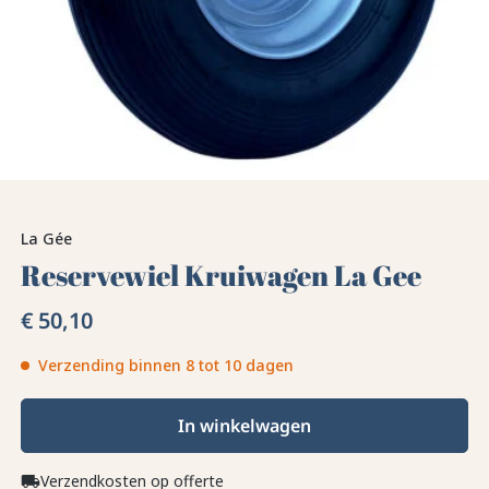
La Gée
Reservewiel Kruiwagen La Gee
€ 50,10
Verzending binnen 8 tot 10 dagen
In winkelwagen
Verzendkosten op offerte
local_shipping