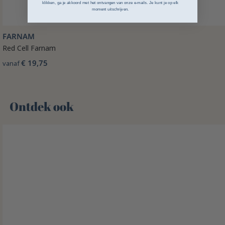
klikken, ga je akkoord met het ontvangen van onze e-mails. Je kunt je op elk
moment uitschrijven.
FARNAM
Red Cell Farnam
€ 19,75
vanaf
Ontdek ook 🌻