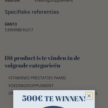
Gebruik
Voedingssupplement
Specifieke referenties
EAN13
5390998010217
Dit product is te vinden in de
volgende categorieën
VITAMINES PRESTATIES PAARD
VOEDINGSSUPPLEMENT
ONTWIKKELING EN BESCHERMING
HERSTEL
500€
TE WINNEN!