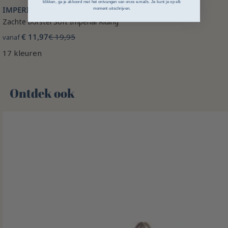
klikken, ga je akkoord met het ontvangen van onze e-mails. Je kunt je op elk
IMPERIAL RIDING
moment uitschrijven.
Zachte borstel Soft Imperial Riding
€ 11,97
€ 19,95
vanaf
17 kleuren
Ontdek ook 🌻