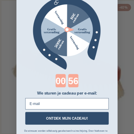
-40%
Countdown ends in:
We sturen je cadeau per e-mail:
E-mail
ONTDEK MIJN CADEAU!
De winnaars worden willekeurig geselecteerd na inschrijving. Door hierboven te