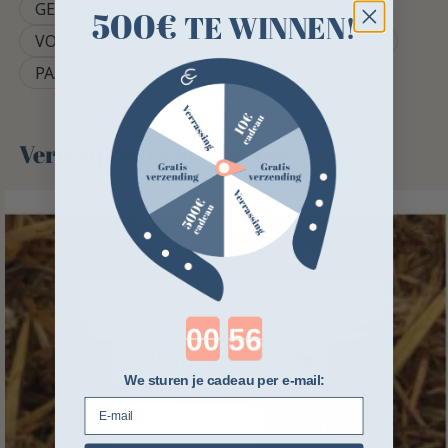
GEWRICHTEN EN PEZEN PAARD
500€
TE WINNEN!
VOEDINGSSUPPLEMENT
ARTROSE PAARD
PAARDENGEWRICHTEN
Vergelijkbare producten
Countdown ends in:
We sturen je cadeau per e-mail:
E-mail