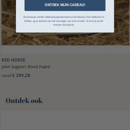
ONTDEK MIJN CADEAU!
De winnaars worden willekeurig geselecteerd na inschrijving. Door hierboven te
klikken, ga je akkoord met het ontvangen van onze e-mails. Je kunt je op elk
moment uitschrijven.
RED HORSE
Joint Support Rood Paard
€ 289,28
vanaf
Ontdek ook 🌻