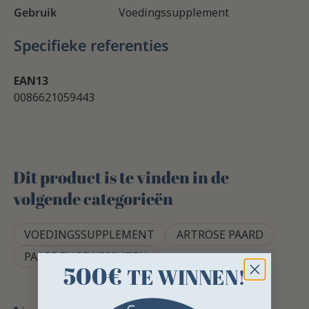
Gebruik
Voedingssupplement
Specifieke referenties
EAN13
0086621059443
Dit product is te vinden in de
volgende categorieën
VOEDINGSSUPPLEMENT
ARTROSE PAARD
PAARDENGEWRICHTEN
500€
TE WINNEN!