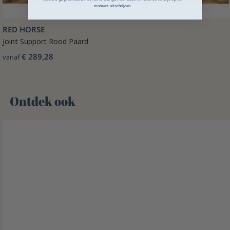
moment uitschrijven.
RED HORSE
Joint Support Rood Paard
€ 289,28
vanaf
Ontdek ook 🌻