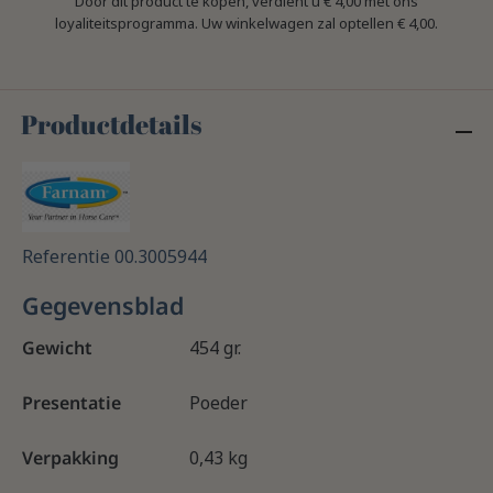
Door dit product te kopen, verdient u
€ 4,00
met ons
loyaliteitsprogramma. Uw winkelwagen zal optellen
€ 4,00
.
Productdetails
Referentie
00.3005944
Gegevensblad
Gewicht
454 gr.
Presentatie
Poeder
Verpakking
0,43 kg