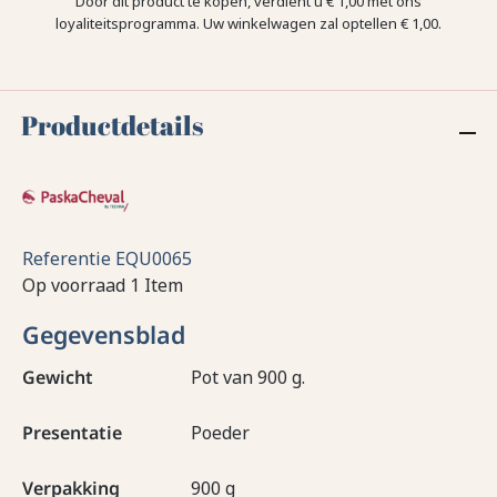
Door dit product te kopen, verdient u
€ 1,00
met ons
loyaliteitsprogramma. Uw winkelwagen zal optellen
€ 1,00
.
Productdetails
Referentie
EQU0065
Op voorraad
1 Item
Gegevensblad
Gewicht
Pot van 900 g.
Presentatie
Poeder
Verpakking
900 g