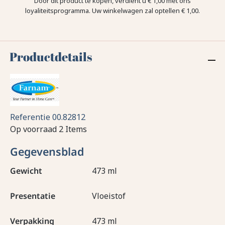
Door dit product te kopen, verdient u
€ 1,00
met ons
loyaliteitsprogramma. Uw winkelwagen zal optellen
€ 1,00
.
Productdetails
Referentie
00.82812
Op voorraad
2 Items
Gegevensblad
Gewicht
473 ml
Presentatie
Vloeistof
Verpakking
473 ml