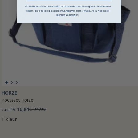
De winnaars worden willekeurig geselecteerd na inschrijving. Door hierboven te
klikken, ga je akkoord met het ontvangen van onze e-mails. Je kunt je op elk
moment uitschrijven.
HORZE
Poetsset Horze
€ 16,84
€ 24,99
vanaf
1 kleur