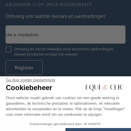
ABONNEER U OP ONZE NIEUWSBRIEF
Ontvang ons laatste nieuws en aanbiedingen
Ontvang als eerste wekelijks onze exclusieve aanbiedingen,
nieuwe producten en Equi-Clic-nieuws!
Register
Ga door zonder toestemming
Cookiebeheer
Instagram
Facebook
Pinterest
YouTube
Twitter
Onze website maakt gebruik van cookies om een goede werking te
garanderen, de technische prestaties te optimaliseren, en relevante
advertenties te verspreiden en te meten. Klik op de knop "Instellingen"
voor meer informatie en/of om uw voorkeuren te wijzigen.
Equiclic © 2026
Toestemmingen gecertificeerd door
€ 955,50
In winkelwagen