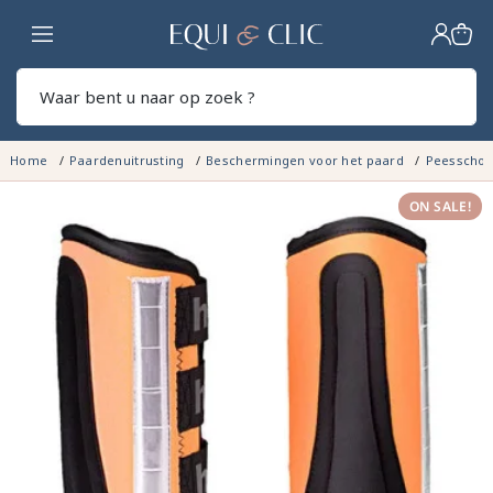
Home
Zoek
Home
Paardenuitrusting
Beschermingen voor het paard
Peesschoe
ON SALE!