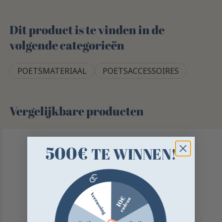
Dit product is te vinden in de
volgende categorieën
POETSMATERIAAL
POETSACCESSOIRES
Vergelijkbare producten
500€
TE WINNEN!