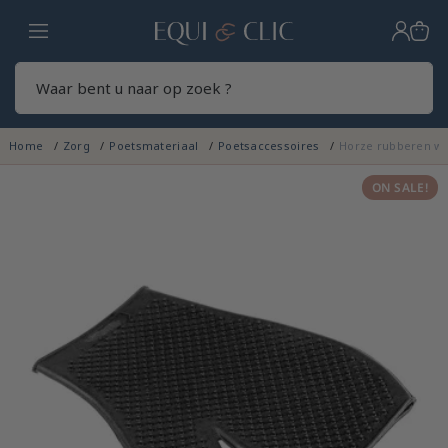
Home
Zoek
Home
Zorg
Poetsmateriaal
Poetsaccessoires
Horze rubberen w
ON SALE!