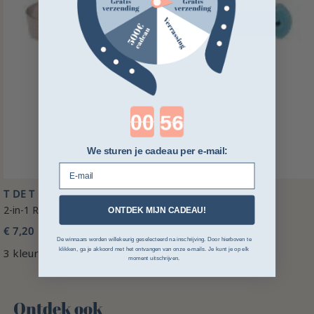
Countdown ends in:
We sturen je cadeau per e-mail:
E-mail
T DE T
2-in-1 RVS zweetmes T de T
ONTDEK MIJN CADEAU!
€ 7,20
De winnaars worden willekeurig geselecteerd na inschrijving. Door hierboven te
3 kleuren
klikken, ga je akkoord met het ontvangen van onze e-mails. Je kunt je op elk
moment uitschrijven.
Ontdek ook 🌻