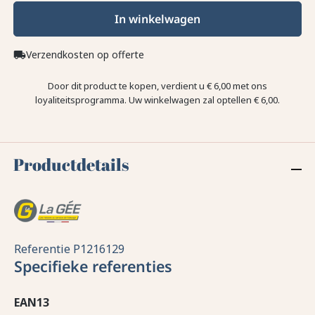
In winkelwagen
Verzendkosten op offerte
local_shipping
Door dit product te kopen, verdient u
€ 6,00
met ons
loyaliteitsprogramma. Uw winkelwagen zal optellen
€ 6,00
.
Productdetails
Referentie
P1216129
Specifieke referenties
EAN13