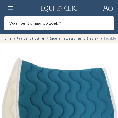
Home
Zoek
Home
Paardenuitrusting
Zadel en accessoires
Sjabrak
Zadeldek