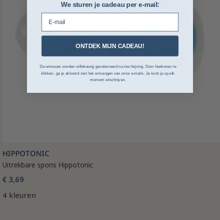
We sturen je cadeau per e-mail:
E-mail
ONTDEK MIJN CADEAU!
De winnaars worden willekeurig geselecteerd na inschrijving. Door hierboven te
klikken, ga je akkoord met het ontvangen van onze e-mails. Je kunt je op elk
moment uitschrijven.
HIPPOTONIC
Uitrekbare spons Hippotonic
€ 3,69
4 kleuren