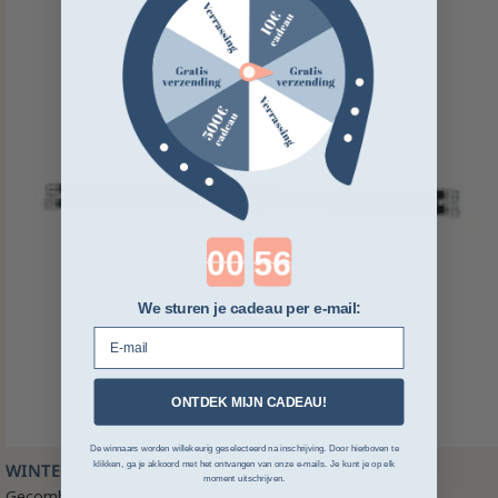
Countdown ends in:
We sturen je cadeau per e-mail:
E-mail
ONTDEK MIJN CADEAU!
De winnaars worden willekeurig geselecteerd na inschrijving. Door hierboven te
klikken, ga je akkoord met het ontvangen van onze e-mails. Je kunt je op elk
WINTEC
moment uitschrijven.
Gecombineerde Elastische Singel Wintec