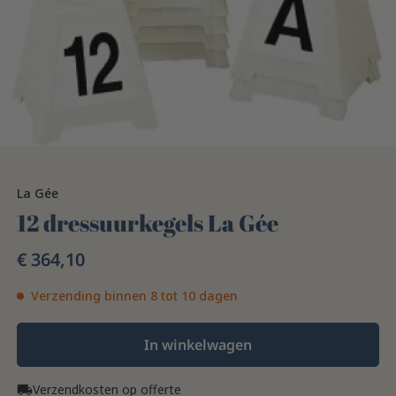
La Gée
12 dressuurkegels La Gée
€ 364,10
Verzending binnen 8 tot 10 dagen
In winkelwagen
Verzendkosten op offerte
local_shipping