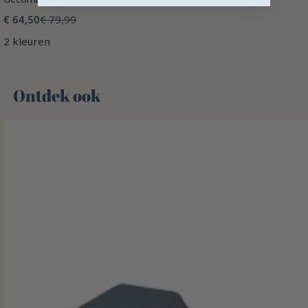
€ 64,50
€ 79,99
2 kleuren
Ontdek ook 🌻