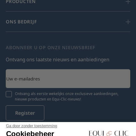
PRODUCTEN
ONS BEDRIJF
ABONNEER U OP ONZE NIEUWSBRIEF
Ontvang ons laatste nieuws en aanbiedingen
Ontvang als eerste wekelijks onze exclusieve aanbiedingen,
nieuwe producten en Equi-Clic-nieuws!
Register
Ga door zonder toestemming
Cookiebeheer