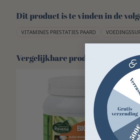
Dit product is te vinden in de vo
VITAMINES PRESTATIES PAARD
VOEDINGSSU
Vergelijkbare producten