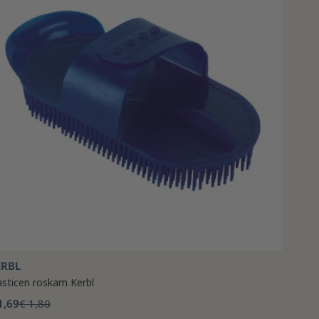
ERBL
asticen roskam Kerbl
1,69
€ 1,80