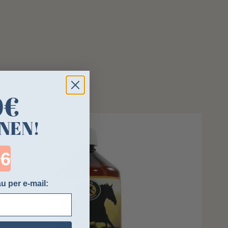
0€
NEN!
ntdown ends in:
u per e-mail: