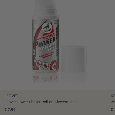
LEOVET
K
Leovet Power Phaser Roll-on Afweermiddel
Pl
€ 7,99
€ 