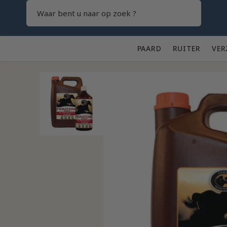
Zoeken
PAARD 🐎
RUITER 👕
VER