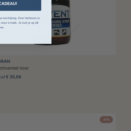
CADEAU!
a inschrijving. Door hierboven te
 onze e-mails. Je kunt je op elk
ven.
ORAN
chtventiel Voor
€ 30,06
naf
-6%