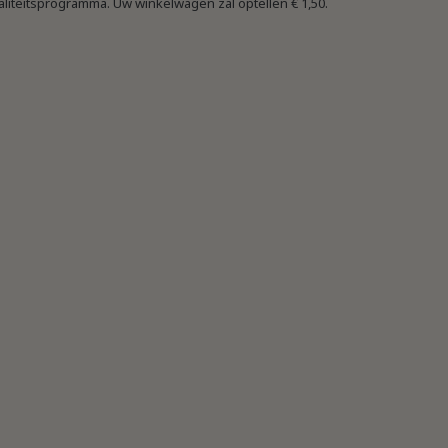
aliteitsprogramma. Uw winkelwagen zal optellen
€ 1,50
.