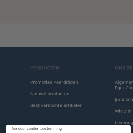
PRODUCTEN
ONS BE
Promoties Paardrijden
Algemen
Equi-Cli
Nieuwe producten
Juridis
Best verkochte artikelen
Wie zijn 
Levering
Ga door zonder toestemming