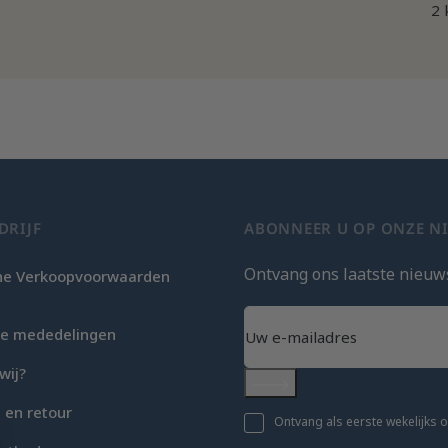
2 
DRIJF
ABONNEER U OP ONZE N
Ontvang ons laatste nieuw
e Verkoopvoorwaarden
c
che mededelingen
wij?
Abonneer
 en retour
Ontvang als eerste wekelijks 