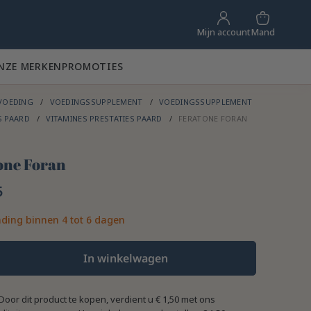
Mand
Mijn account
NZE MERKEN
PROMOTIES
VOEDING
VOEDINGSSUPPLEMENT
VOEDINGSSUPPLEMENT
S PAARD
VITAMINES PRESTATIES PAARD
FERATONE FORAN
one Foran
5
ding binnen 4 tot 6 dagen
In winkelwagen
Door dit product te kopen, verdient u
€ 1,50
met ons