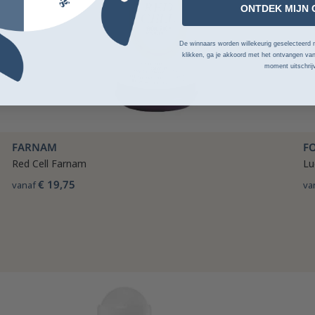
ONTDEK MIJN 
De winnaars worden willekeurig geselecteerd n
klikken, ga je akkoord met het ontvangen van
moment uitschrij
FARNAM
F
Red Cell Farnam
Lu
€ 19,75
vanaf
va