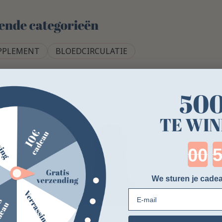
lgende categorieën
PPLEMENT
BLOEDCIRCULATIE
50
TE WIN
Cou
We sturen je cadea
E-mail