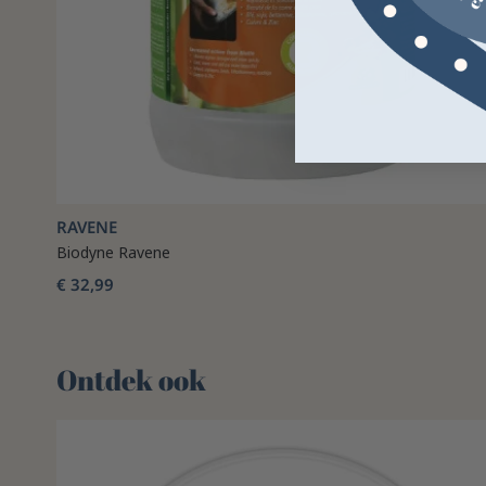
RAVENE
Biodyne Ravene
€ 32,99
Ontdek ook 🌻