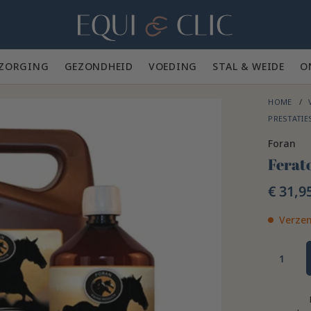
Home
ZORGING 🪮
GEZONDHEID ✨
VOEDING 🥕
STAL & WEIDE 🍃
O
HOME
PRESTATIE
Foran
Ferat
€ 31,9
Verzen