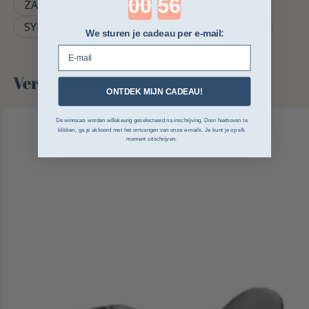
ZADEL VAN HET PAARD
WINTEC ZADEL
SYNTHETISCH ZADEL
ENDURANCEZADEL
We sturen je cadeau per e-mail:
E-mail
Vergelijkbare producten
ONTDEK MIJN CADEAU!
De winnaars worden willekeurig geselecteerd na inschrijving. Door hierboven te
klikken, ga je akkoord met het ontvangen van onze e-mails. Je kunt je op elk
moment uitschrijven.