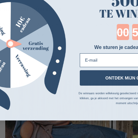
50
lgende categorieën
TE WIN
WATERDICHTE ZADELDEKEN
FLEECE DEKEN VOOR HET
Cou
E PAARDENDEKEN VOOR HET KRUIS
We sturen je cadea
E-mail
-15%
ONTDEK MIJN 
De winnaars worden willekeurig geselecteerd n
klikken, ga je akkoord met het ontvangen van
moment uitschrij