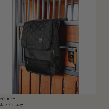
ENTUCKY
alzak Kentucky