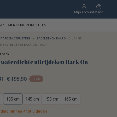
Mand
Mijn account
NZE MERKEN
PROMOTIES
PAARDENUITRUSTING
ZADELDEKEN PAARD
LANGE
TE UITRIJDEKEN BACK ON TRACK
Track
 waterdichte uitrijdeken Back On
k
31
€ 195,90
-17%
m
135 cm
145 cm
155 cm
165 cm
ding binnen 4 tot 6 dagen