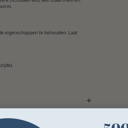
tere zichtbaarheid, een staartriem en
svorm.
e eigenschappen te behouden. Laat
ijde).