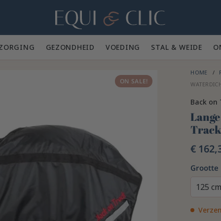
Home
ZORGING 🪮
GEZONDHEID ✨
VOEDING 🥕
STAL & WEIDE 🍃
O
HOME
ON SALE!
WATERDICH
Back on 
Lange
Trac
€ 162,
Grootte
125 c
Verzen