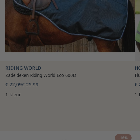
RIDING WORLD
H
Zadeldeken Riding World Eco 600D
Fl
€ 22,09
€ 25,99
€ 
1 kleur
1 
-16%