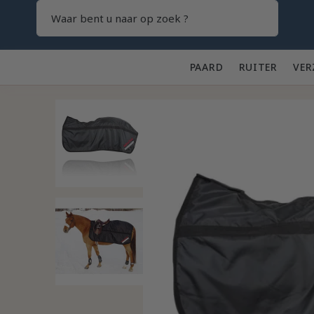
Zoeken
PAARD 🐎
RUITER 👕
VER