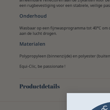
afneembare reflectoren aan de zijkanten voor be
een rugbevestiging voor een stabiele, veilige pa
Onderhoud
Wasbaar op een fijnwasprogramma tot 40°C om d
aan de lucht drogen.
Materialen
Polypropyleen (binnenzijde) en polyester (buitenz
Equi-Clic, be passionate !
Productdetails