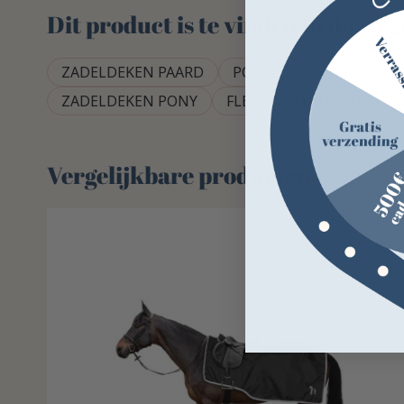
Dit product is te vinden in de vo
ZADELDEKEN PAARD
PONY-UITRUSTING
ZADELDEKEN PONY
FLEECE EN WATERDICHT
Vergelijkbare producten
-46%