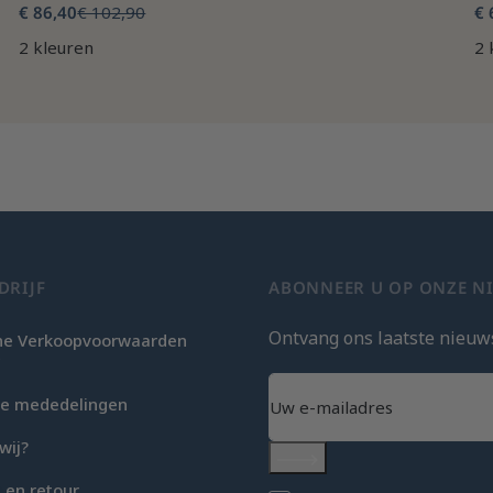
€ 86,40
€ 102,90
€ 
2 kleuren
2 
DRIJF
ABONNEER U OP ONZE N
Ontvang ons laatste nieuw
e Verkoopvoorwaarden
c
che mededelingen
wij?
Abonneer
 en retour