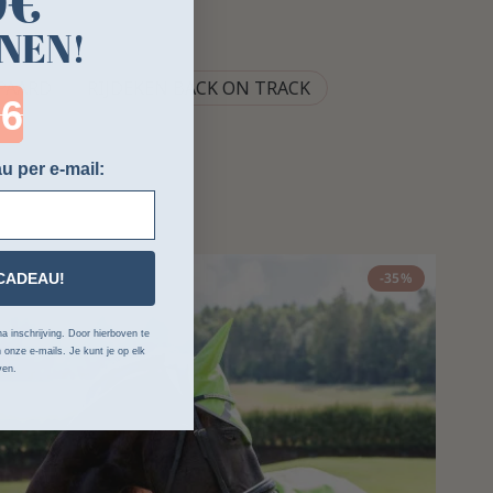
0€
NEN!
 PAARD
RIJDEKEN BACK ON TRACK
ntdown ends in:
u per e-mail:
-35%
CADEAU!
a inschrijving. Door hierboven te
 onze e-mails. Je kunt je op elk
ven.