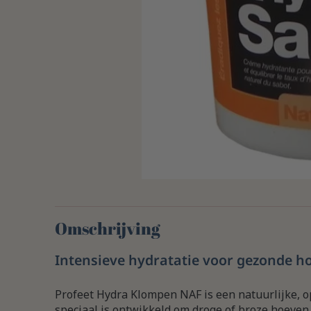
Omschrijving
Intensieve hydratatie voor gezonde h
Profeet Hydra Klompen NAF is een natuurlijke, 
speciaal is ontwikkeld om droge of broze hoeven