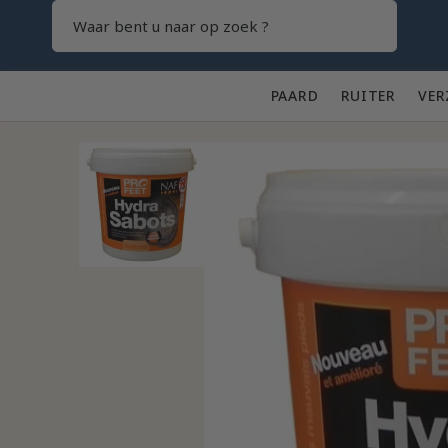
Zoeken
PAARD 🐎
RUITER 👕
VER