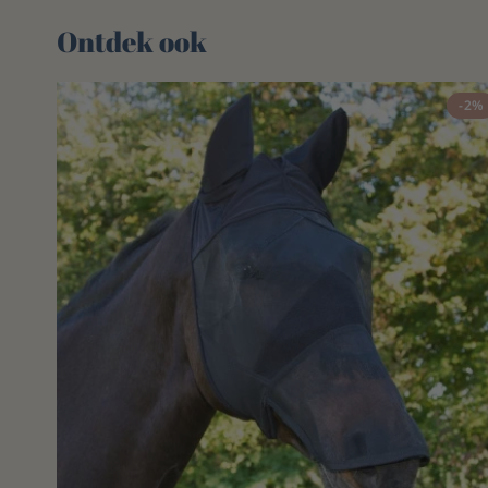
Ontdek ook 🌻
-2%