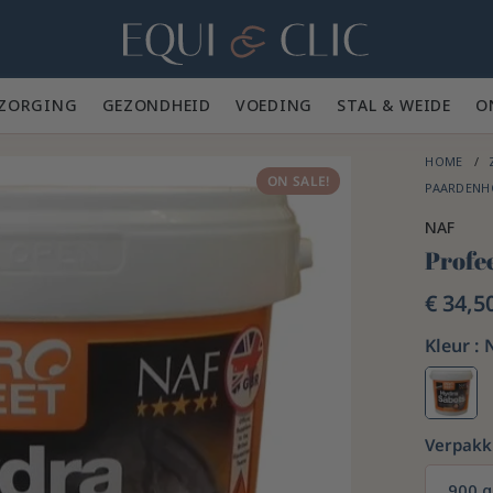
Home
ZORGING 🪮
GEZONDHEID ✨
VOEDING 🥕
STAL & WEIDE 🍃
O
HOME
ON SALE!
PAARDENH
NAF
Profe
€ 34,5
Kleur :
Verpakk
900 g