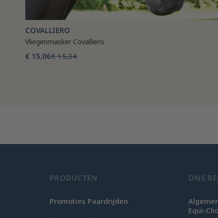
COVALLIERO
Vliegenmasker Covalliero
€ 15,06
€ 15,34
PRODUCTEN
ONS BE
Promoties Paardrijden
Algemen
Equi-Cli