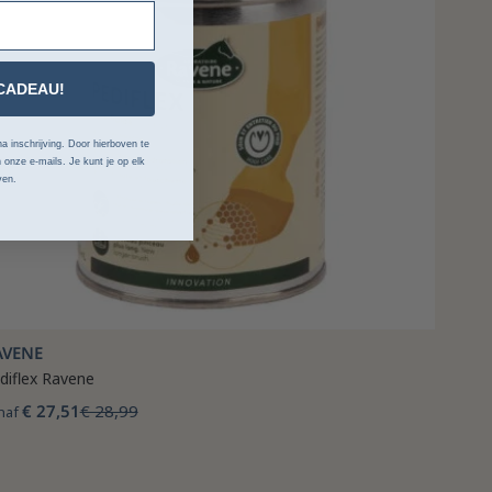
CADEAU!
a inschrijving. Door hierboven te
 onze e-mails. Je kunt je op elk
ven.
AVENE
diflex Ravene
€ 27,51
€ 28,99
naf