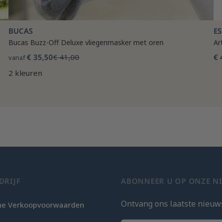
BUCAS
E
Bucas Buzz-Off Deluxe vliegenmasker met oren
Ar
€ 35,50
€ 41,00
€ 
vanaf
2 kleuren
DRIJF
ABONNEER U OP ONZE N
Ontvang ons laatste nieuw
e Verkoopvoorwaarden
c