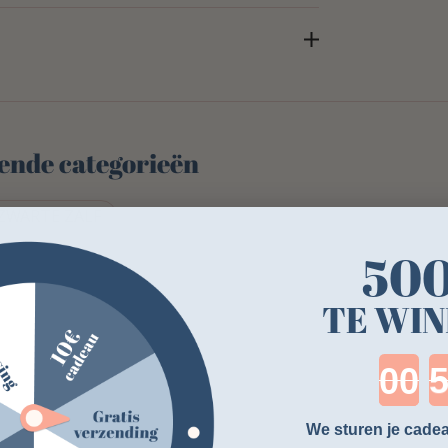
lgende categorieën
ZWARTE ZALF
50
TE WIN
Cou
We sturen je cadea