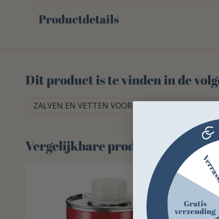
Productdetails
Dit product is te vinden in de vo
ZALVEN EN VETTEN VOOR PAARDENHOEVEN
Vergelijkbare producten
-12%