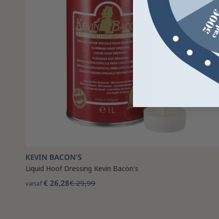
KEVIN BACON'S
Liquid Hoof Dressing Kevin Bacon's
€ 26,28
€ 29,99
vanaf