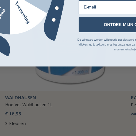
E-mail
ONTDEK MIJN 
De winnaars worden willekeurig geselecteerd n
klikken, ga je akkoord met het ontvangen van
moment uitschrij
WALDHAUSEN
R
Hoefvet Waldhausen 1L
Pe
€ 16,95
va
3 kleuren