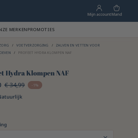
Mand
Mijn account
NZE MERKEN
PROMOTIES
ZORG
VOETVERZORGING
ZALVEN EN VETTEN VOOR
OEVEN
PROFEET HYDRA KLOMPEN NAF
et Hydra Klompen NAF
0
€ 34,99
-1%
Natuurlijk
ing