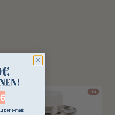
0€
NEN!
-5%
ntdown ends in:
u per e-mail: