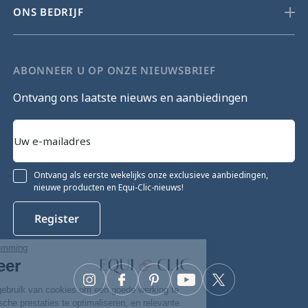
ONS BEDRIJF
ABONNEER U OP ONZE NIEUWSBRIEF
Ontvang ons laatste nieuws en aanbiedingen
Ontvang als eerste wekelijks onze exclusieve aanbiedingen,
nieuwe producten en Equi-Clic-nieuws!
Register
Ga door zonder toestemming
Cookiebeheer
Instagram
Facebook
Pinterest
YouTube
Twitter
Onze website maakt gebruik van cookies om een goede werking te
garanderen, de technische prestaties te optimaliseren, en relevante