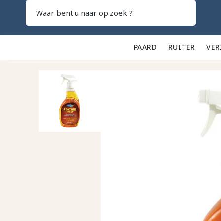
Zoeken
PAARD 🐎
RUITER 👕
VER