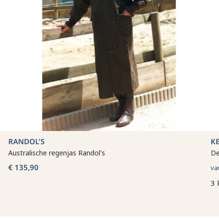
RANDOL'S
K
Australische regenjas Randol's
De
€ 135,90
va
3 