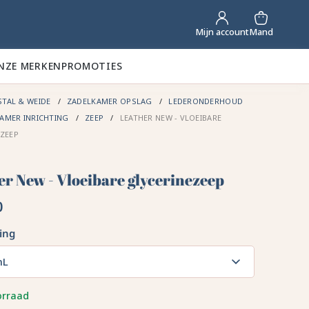
Mand
Mijn account
NZE MERKEN
PROMOTIES
STAL & WEIDE
ZADELKAMER OPSLAG
LEDERONDERHOUD
AMER INRICHTING
ZEEP
LEATHER NEW - VLOEIBARE
ZEEP
er New - Vloeibare glycerinezeep
0
ing
mL
orraad