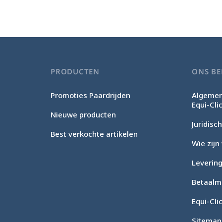
PRODUCTEN
ONS BE
Promoties Paardrijden
Algemen
Equi-Cli
Nieuwe producten
Juridis
Best verkochte artikelen
Wie zijn 
Levering
Betaalm
Equi-Cli
Sitemap