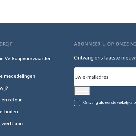
DRIJF
ABONNEER U OP ONZE N
Ontvang ons laatste nieuw
e Verkoopvoorwaarden
c
che mededelingen
wij?
Abonneer
 en retour
Ontvang als eerste wekelijks 
ethoden
c werft aan