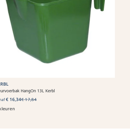
ERBL
urvoerbak HangOn 13L Kerbl
€ 16,34
€ 17,84
naf
kleuren