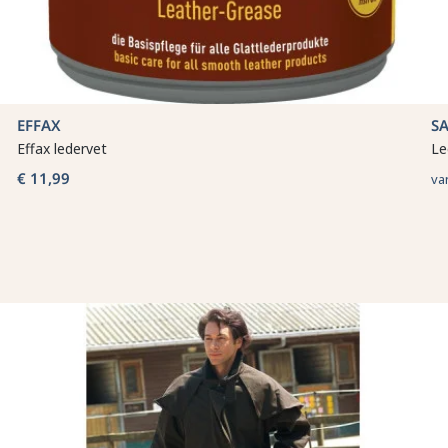
EFFAX
S
Effax ledervet
Le
€ 11,99
va