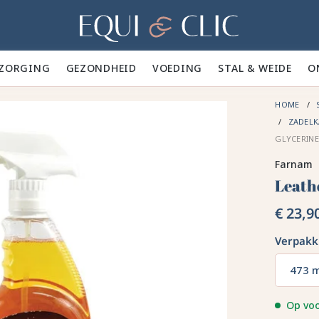
Home
ZORGING 🪮
GEZONDHEID ✨
VOEDING 🥕
STAL & WEIDE 🍃
O
HOME
ZADELK
GLYCERINE
Farnam
Leath
€ 23,9
Verpakk
473 
Op vo