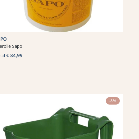
APO
erolie Sapo
€ 84,99
naf
-8%