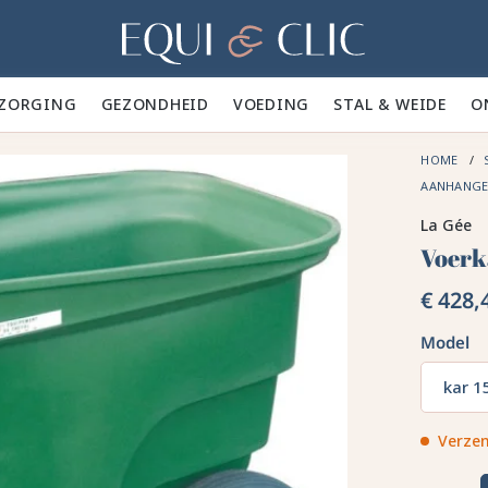
Home
ZORGING 🪮
GEZONDHEID ✨
VOEDING 🥕
STAL & WEIDE 🍃
O
HOME
AANHANG
La Gée
Voerk
€ 428,
Model
kar 15
Verzen