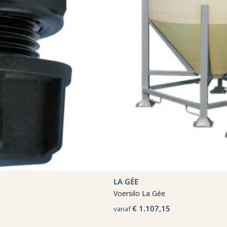
LA GÉE
Voersilo La Gée
€ 1.107,15
vanaf