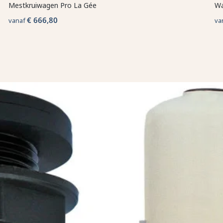
Mestkruiwagen Pro La Gée
Wa
€ 666,80
vanaf
va