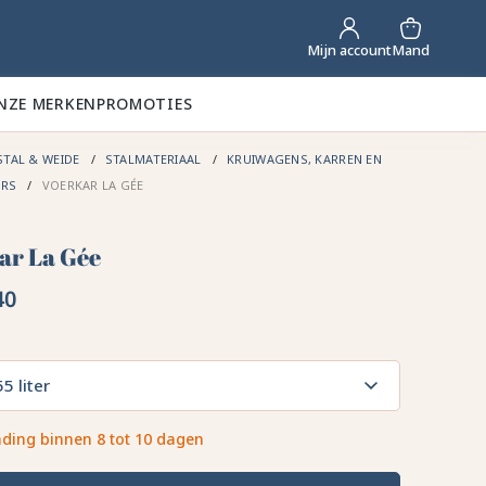
Mand
Mijn account
NZE MERKEN
PROMOTIES
STAL & WEIDE
STALMATERIAAL
KRUIWAGENS, KARREN EN
ERS
VOERKAR LA GÉE
ar La Gée
40
5 liter
ding binnen 8 tot 10 dagen