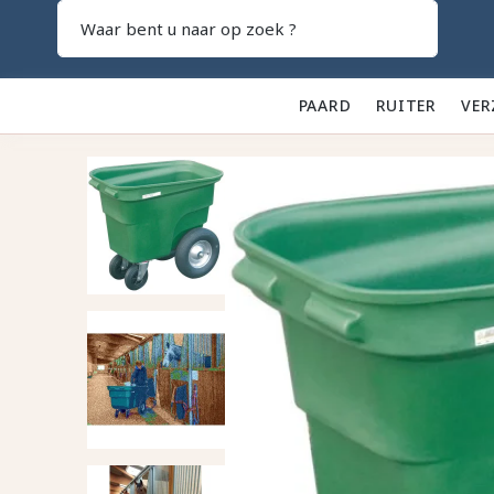
Zoeken
PAARD 🐎
RUITER 👕
VER